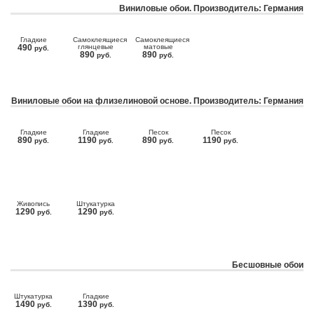
Виниловые обои. Производитель: Германия
Гладкие
Самоклеящиеся
Самоклеящиеся
490
глянцевые
матовые
руб.
890
890
руб.
руб.
Виниловые обои на флизелиновой основе. Производитель: Германия
Гладкие
Гладкие
Песок
Песок
890
1190
890
1190
руб.
руб.
руб.
руб.
Живопись
Штукатурка
1290
1290
руб.
руб.
Бесшовные обои
Штукатурка
Гладкие
1490
1390
руб.
руб.