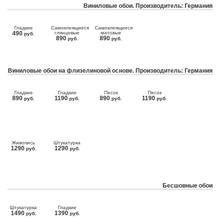
Виниловые обои. Производитель: Германия
Гладкие
Самоклеящиеся
Самоклеящиеся
490
глянцевые
матовые
руб.
890
890
руб.
руб.
Виниловые обои на флизелиновой основе. Производитель: Германия
Гладкие
Гладкие
Песок
Песок
890
1190
890
1190
руб.
руб.
руб.
руб.
Живопись
Штукатурка
1290
1290
руб.
руб.
Бесшовные обои
Штукатурка
Гладкие
1490
1390
руб.
руб.