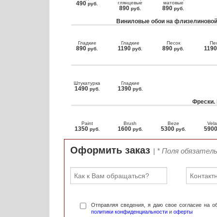
490
глянцевые
матовые
руб.
890
890
руб.
руб.
Виниловые обои на флизелиновой
Гладкие
Гладкие
Песок
Пе
890
1190
890
119
руб.
руб.
руб.
Штукатурка
Гладкие
1490
1390
руб.
руб.
Фрески.
Paint
Brush
Beze
Vela
1350
1600
5300
590
руб.
руб.
руб.
Оформить заказ
| * Поля обязател
Отправляя сведения, я даю свое согласие на 
политики конфиденциальности
и
оферты