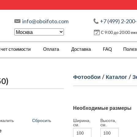
info@oboifoto.com
+7 (499) 2-200
С 9:00 до 20:00 е
чет стоимости
Оплата
Доставка
FAQ
Полез
Фотообои
/
Каталог
/
З
50)
Необходимые размеры
Сбросить
Ширина,
Высота,
ркалить
см.
см.
е