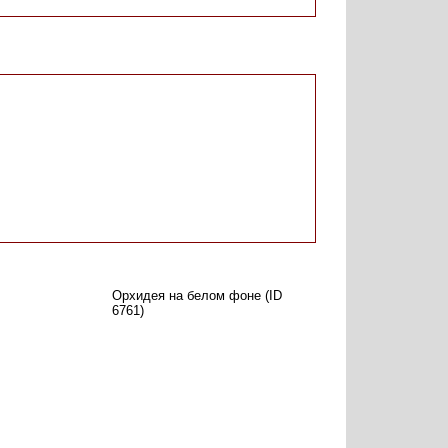
Орхидея на белом фоне (ID
6761)