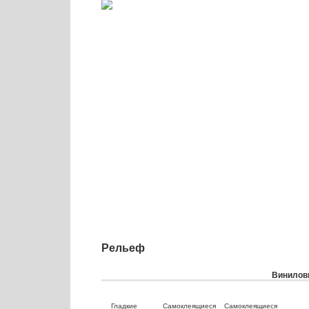
Рельеф
Виниловы
Гладкие
Самоклеящиеся
Самоклеящиеся