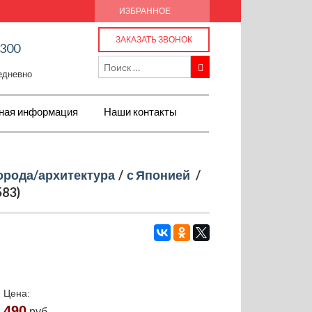
ИЗБРАННОЕ
ЗАКАЗАТЬ ЗВОНОК
-300
жедневно
ная информация
Наши контакты
орода/архитектура
/
с Японией
/
583)
Цена:
490
руб