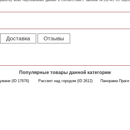
обработку моих персональных данных в соответствии с законом №152-ФЗ «О перс
Доставка
Отзывы
Популярные товары данной категории
умане (ID 17676)
Рассвет над городом (ID 2612)
Панорама Праги 