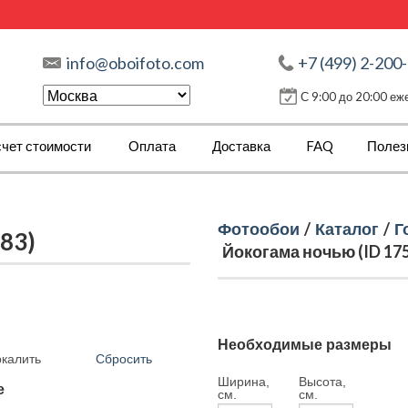
info@oboifoto.com
+7 (499) 2-200
С 9:00 до 20:00 е
чет стоимости
Оплата
Доставка
FAQ
Полез
Фотообои
/
Каталог
/
Г
83)
Йокогама ночью (ID 17
Необходимые размеры
Сбросить
ркалить
Ширина,
Высота,
е
см.
см.