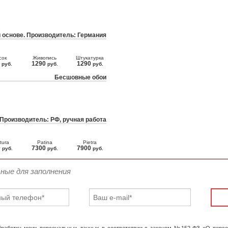
 основе. Производитель: Германия
сок
Живопись
Штукатурка
0
1290
1290
руб.
руб.
руб.
Бесшовные обои
 Производитель: РФ, ручная работа
tura
Patina
Pietra
0
7300
7900
руб.
руб.
руб.
ьные для заполнения