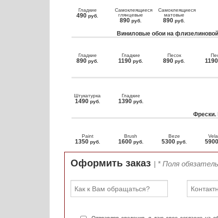
Гладкие
Самоклеящиеся
Самоклеящиеся
490
глянцевые
матовые
руб.
890
890
руб.
руб.
Виниловые обои на флизелиновой
Гладкие
Гладкие
Песок
Пе
890
1190
890
119
руб.
руб.
руб.
Штукатурка
Гладкие
1490
1390
руб.
руб.
Фрески.
Paint
Brush
Beze
Vela
1350
1600
5300
590
руб.
руб.
руб.
Оформить заказ
| * Поля обязател