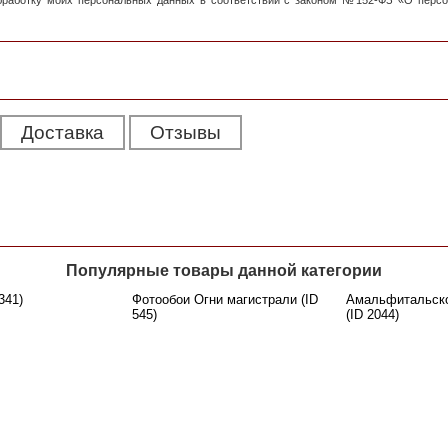
обработку моих персональных данных в соответствии с законом №152-ФЗ «О перс
Доставка
Отзывы
Популярные товары данной категории
341)
Фотообои Огни магистрали (ID
Амальфитальско
545)
(ID 2044)