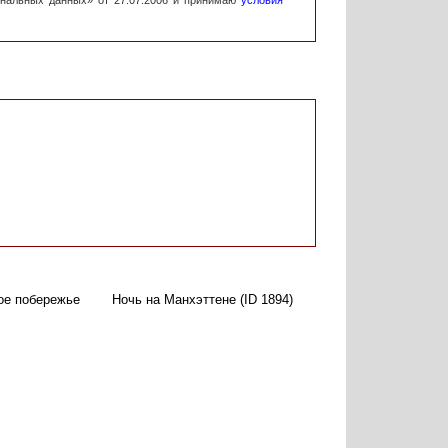
ональных данных» от 27.07.2006 и принимаю
условия
е побережье
Ночь на Манхэттене (ID 1894)