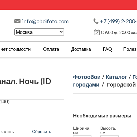
info@oboifoto.com
+7 (499) 2-200
С 9:00 до 20:00 е
чет стоимости
Оплата
Доставка
FAQ
Полез
Фотообои
/
Каталог
/
Г
нал. Ночь (ID
городами
/
Городской 
Необходимые размеры
Ширина,
Высота,
Сбросить
ркалить
см.
см.