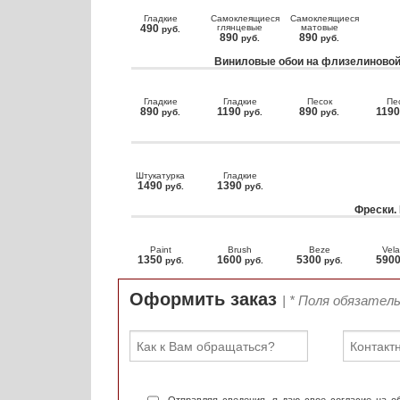
Гладкие
Самоклеящиеся
Самоклеящиеся
490
глянцевые
матовые
руб.
890
890
руб.
руб.
Виниловые обои на флизелиновой
Гладкие
Гладкие
Песок
Пе
890
1190
890
119
руб.
руб.
руб.
Штукатурка
Гладкие
1490
1390
руб.
руб.
Фрески.
Paint
Brush
Beze
Vela
1350
1600
5300
590
руб.
руб.
руб.
Оформить заказ
| * Поля обязател