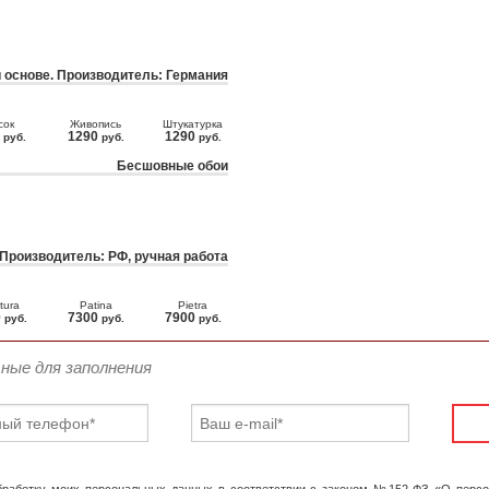
 основе. Производитель: Германия
сок
Живопись
Штукатурка
0
1290
1290
руб.
руб.
руб.
Бесшовные обои
 Производитель: РФ, ручная работа
tura
Patina
Pietra
0
7300
7900
руб.
руб.
руб.
ьные для заполнения