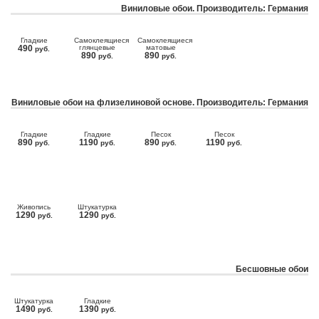
Виниловые обои. Производитель: Германия
Гладкие
Самоклеящиеся
Самоклеящиеся
490
глянцевые
матовые
руб.
890
890
руб.
руб.
Виниловые обои на флизелиновой основе. Производитель: Германия
Гладкие
Гладкие
Песок
Песок
890
1190
890
1190
руб.
руб.
руб.
руб.
Живопись
Штукатурка
1290
1290
руб.
руб.
Бесшовные обои
Штукатурка
Гладкие
1490
1390
руб.
руб.