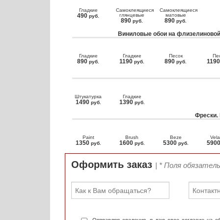
Гладкие
Самоклеящиеся
Самоклеящиеся
490
глянцевые
матовые
руб.
890
890
руб.
руб.
Виниловые обои на флизелиновой
Гладкие
Гладкие
Песок
Пе
890
1190
890
119
руб.
руб.
руб.
Штукатурка
Гладкие
1490
1390
руб.
руб.
Фрески.
Paint
Brush
Beze
Vela
1350
1600
5300
590
руб.
руб.
руб.
Оформить заказ
| * Поля обязател