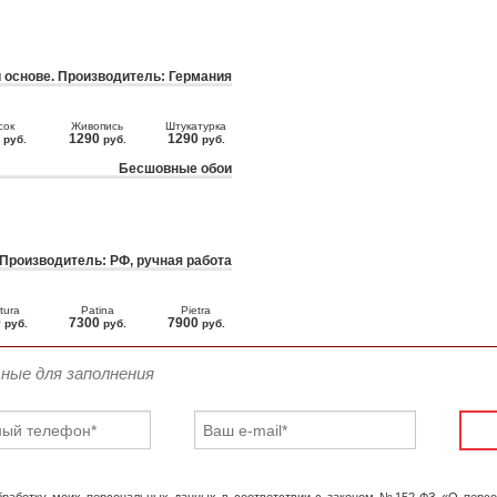
 основе. Производитель: Германия
сок
Живопись
Штукатурка
0
1290
1290
руб.
руб.
руб.
Бесшовные обои
 Производитель: РФ, ручная работа
tura
Patina
Pietra
0
7300
7900
руб.
руб.
руб.
ьные для заполнения