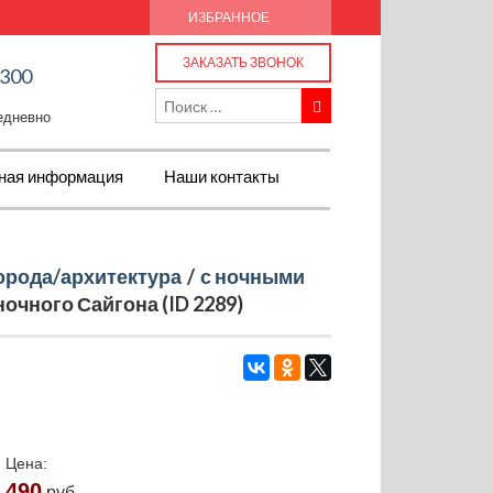
ИЗБРАННОЕ
ЗАКАЗАТЬ ЗВОНОК
-300
жедневно
ная информация
Наши контакты
орода/архитектура
/
с ночными
очного Сайгона (ID 2289)
Цена:
490
руб