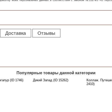
обработку моих персональных данных в соответствии с законом №152-ФЗ «О перс
Доставка
Отзывы
Популярные товары данной категории
гапур (ID 1746)
Дикий Запад (ID 15262)
Коллаж. Путешес
2410)