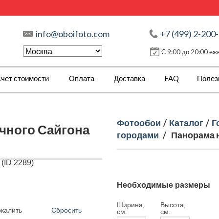
info@oboifoto.com
+7 (499) 2-200
С 9:00 до 20:00 е
чет стоимости
Оплата
Доставка
FAQ
Полез
Фотообои
/
Каталог
/
Г
чного Сайгона
городами
/
Панорама н
Необходимые размеры
Ширина,
Высота,
Сбросить
ркалить
см.
см.