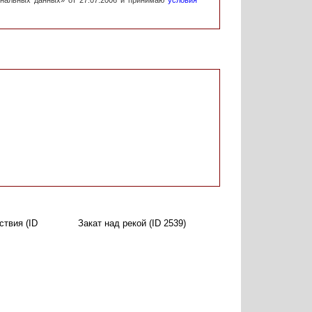
ональных данных» от 27.07.2006 и принимаю
условия
твия (ID
Закат над рекой (ID 2539)