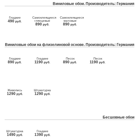
Виниловые обои. Производитель: Германия
Гладкие
Самоклеящиеся
Самоклеящиеся
490
глянцевые
матовые
руб.
890
890
руб.
руб.
Виниловые обои на флизелиновой основе. Производитель: Германия
Гладкие
Гладкие
Песок
Песок
890
1190
890
1190
руб.
руб.
руб.
руб.
Живопись
Штукатурка
1290
1290
руб.
руб.
Бесшовные обои
Штукатурка
Гладкие
1490
1390
руб.
руб.