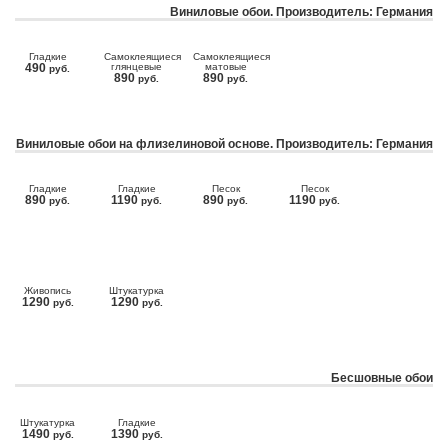
Виниловые обои. Производитель: Германия
Гладкие
Самоклеящиеся
Самоклеящиеся
490
глянцевые
матовые
руб.
890
890
руб.
руб.
Виниловые обои на флизелиновой основе. Производитель: Германия
Гладкие
Гладкие
Песок
Песок
890
1190
890
1190
руб.
руб.
руб.
руб.
Живопись
Штукатурка
1290
1290
руб.
руб.
Бесшовные обои
Штукатурка
Гладкие
1490
1390
руб.
руб.