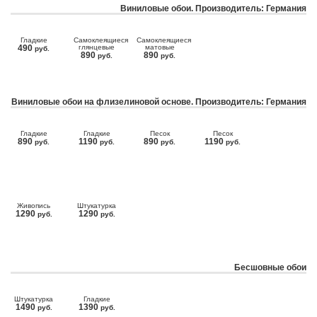
Виниловые обои. Производитель: Германия
Гладкие
Самоклеящиеся
Самоклеящиеся
490
глянцевые
матовые
руб.
890
890
руб.
руб.
Виниловые обои на флизелиновой основе. Производитель: Германия
Гладкие
Гладкие
Песок
Песок
890
1190
890
1190
руб.
руб.
руб.
руб.
Живопись
Штукатурка
1290
1290
руб.
руб.
Бесшовные обои
Штукатурка
Гладкие
1490
1390
руб.
руб.