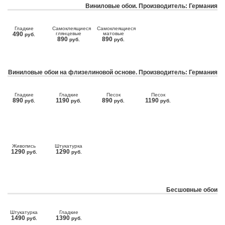
Виниловые обои. Производитель: Германия
Гладкие
Самоклеящиеся
Самоклеящиеся
490
глянцевые
матовые
руб.
890
890
руб.
руб.
Виниловые обои на флизелиновой основе. Производитель: Германия
Гладкие
Гладкие
Песок
Песок
890
1190
890
1190
руб.
руб.
руб.
руб.
Живопись
Штукатурка
1290
1290
руб.
руб.
Бесшовные обои
Штукатурка
Гладкие
1490
1390
руб.
руб.