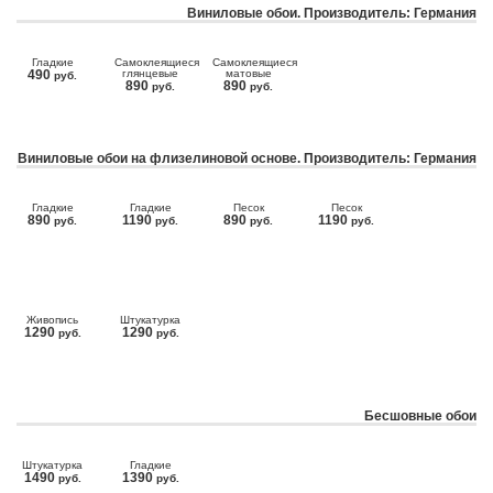
Виниловые обои. Производитель: Германия
Гладкие
Самоклеящиеся
Самоклеящиеся
490
глянцевые
матовые
руб.
890
890
руб.
руб.
Виниловые обои на флизелиновой основе. Производитель: Германия
Гладкие
Гладкие
Песок
Песок
890
1190
890
1190
руб.
руб.
руб.
руб.
Живопись
Штукатурка
1290
1290
руб.
руб.
Бесшовные обои
Штукатурка
Гладкие
1490
1390
руб.
руб.