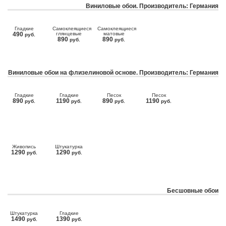
Виниловые обои. Производитель: Германия
Гладкие
Самоклеящиеся
Самоклеящиеся
490
глянцевые
матовые
руб.
890
890
руб.
руб.
Виниловые обои на флизелиновой основе. Производитель: Германия
Гладкие
Гладкие
Песок
Песок
890
1190
890
1190
руб.
руб.
руб.
руб.
Живопись
Штукатурка
1290
1290
руб.
руб.
Бесшовные обои
Штукатурка
Гладкие
1490
1390
руб.
руб.