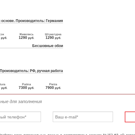
 основе. Производитель: Германия
сок
Живопись
Штукатурка
0
1290
1290
руб.
руб.
руб.
Бесшовные обои
 Производитель: РФ, ручная работа
tura
Patina
Pietra
0
7300
7900
руб.
руб.
руб.
ьные для заполнения