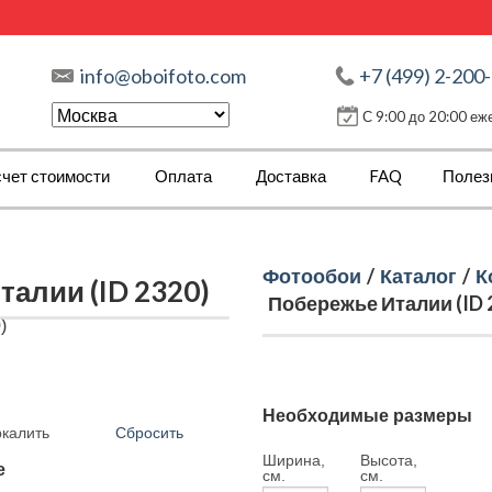
info@oboifoto.com
+7 (499) 2-200
С 9:00 до 20:00 е
чет стоимости
Оплата
Доставка
FAQ
Полез
Фотообои
/
Каталог
/
К
алии (ID 2320)
Побережье Италии (ID 
Необходимые размеры
Сбросить
ркалить
Ширина,
Высота,
е
см.
см.