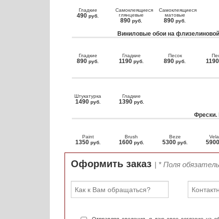
Гладкие
Самоклеящиеся
Самоклеящиеся
490
глянцевые
матовые
руб.
890
890
руб.
руб.
Виниловые обои на флизелиновой
Гладкие
Гладкие
Песок
Пе
890
1190
890
119
руб.
руб.
руб.
Штукатурка
Гладкие
1490
1390
руб.
руб.
Фрески.
Paint
Brush
Beze
Vela
1350
1600
5300
590
руб.
руб.
руб.
Оформить заказ
| * Поля обязател