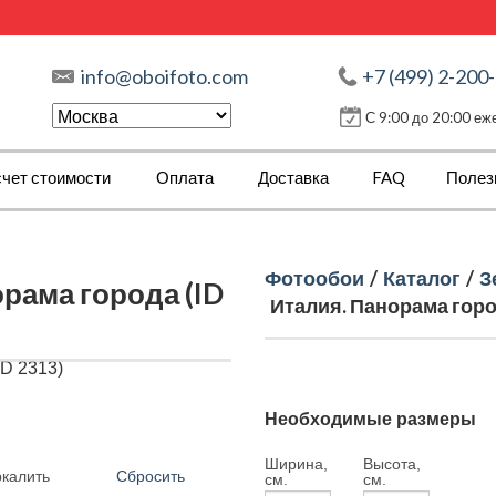
info@oboifoto.com
+7 (499) 2-200
С 9:00 до 20:00 е
чет стоимости
Оплата
Доставка
FAQ
Полез
Фотообои
/
Каталог
/
З
рама города (ID
Италия. Панорама город
Необходимые размеры
Ширина,
Высота,
Сбросить
ркалить
см.
см.