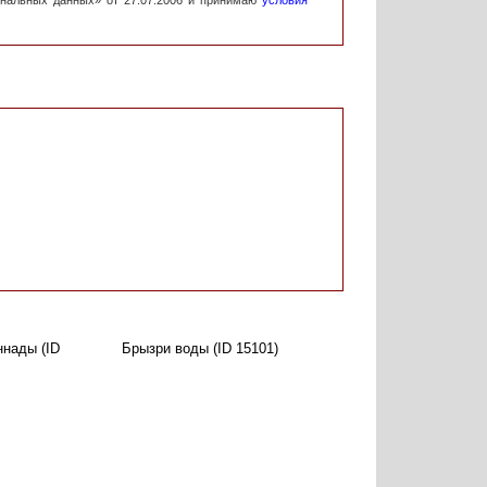
ональных данных» от 27.07.2006 и принимаю
условия
ннады (ID
Брызри воды (ID 15101)