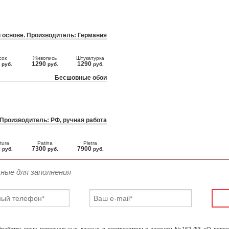
 основе. Производитель: Германия
сок
Живопись
Штукатурка
0
1290
1290
руб.
руб.
руб.
Бесшовные обои
 Производитель: РФ, ручная работа
tura
Patina
Pietra
0
7300
7900
руб.
руб.
руб.
ьные для заполнения