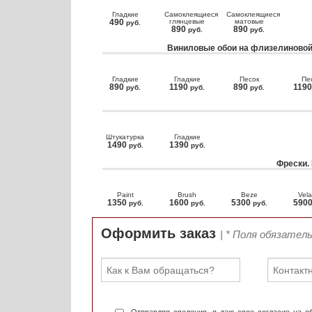
Гладкие
Самоклеящиеся
Самоклеящиеся
490
глянцевые
матовые
руб.
890
890
руб.
руб.
Виниловые обои на флизелиновой
Гладкие
Гладкие
Песок
Пе
890
1190
890
119
руб.
руб.
руб.
Штукатурка
Гладкие
1490
1390
руб.
руб.
Фрески.
Paint
Brush
Beze
Vela
1350
1600
5300
590
руб.
руб.
руб.
Оформить заказ
| * Поля обязател