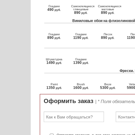
Гладкие
Самоклеящиеся
Самоклеящиеся
490
глянцевые
матовые
руб.
890
890
руб.
руб.
Виниловые обои на флизелиновой
Гладкие
Гладкие
Песок
Пе
890
1190
890
119
руб.
руб.
руб.
Штукатурка
Гладкие
1490
1390
руб.
руб.
Фрески.
Paint
Brush
Beze
Vela
1350
1600
5300
590
руб.
руб.
руб.
Оформить заказ
| * Поля обязател