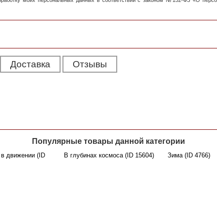
обработку моих персональных данных в соответствии с законом №152-ФЗ «О перс
Доставка
Отзывы
Популярные товары данной категории
в движении (ID
В глубинах космоса (ID 15604)
Зима (ID 4766)