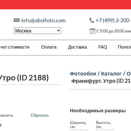
info@oboifoto.com
+7 (499) 2-200
С 9:00 до 20:00 е
чет стоимости
Оплата
Доставка
FAQ
Полез
Фотообои
/
Каталог
/
О
тро (ID 2188)
Франкфурт. Утро (ID 21
Необходимые размеры
Сбросить
ркалить
Ширина,
Высота,
е
см.
см.