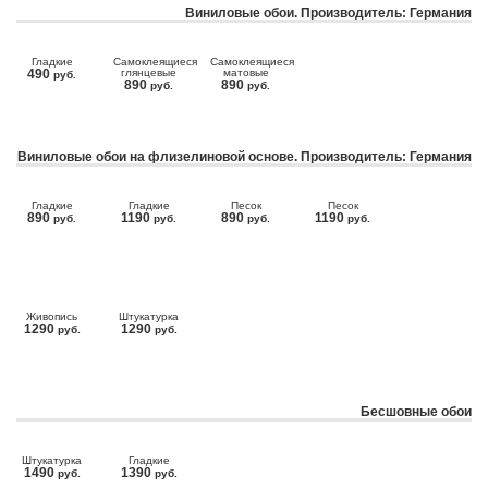
Виниловые обои. Производитель: Германия
Гладкие
Самоклеящиеся
Самоклеящиеся
490
глянцевые
матовые
руб.
890
890
руб.
руб.
Виниловые обои на флизелиновой основе. Производитель: Германия
Гладкие
Гладкие
Песок
Песок
890
1190
890
1190
руб.
руб.
руб.
руб.
Живопись
Штукатурка
1290
1290
руб.
руб.
Бесшовные обои
Штукатурка
Гладкие
1490
1390
руб.
руб.