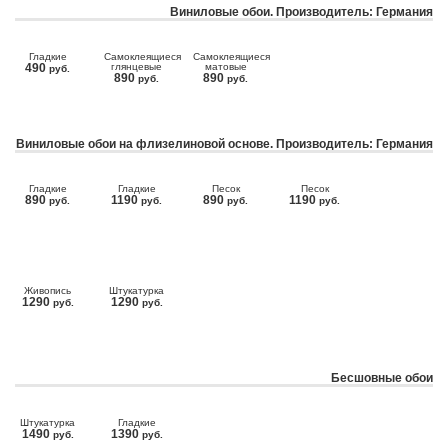
Виниловые обои. Производитель: Германия
Гладкие
Самоклеящиеся
Самоклеящиеся
490
глянцевые
матовые
руб.
890
890
руб.
руб.
Виниловые обои на флизелиновой основе. Производитель: Германия
Гладкие
Гладкие
Песок
Песок
890
1190
890
1190
руб.
руб.
руб.
руб.
Живопись
Штукатурка
1290
1290
руб.
руб.
Бесшовные обои
Штукатурка
Гладкие
1490
1390
руб.
руб.