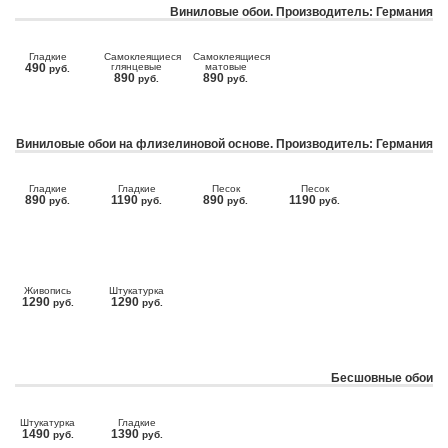
Виниловые обои. Производитель: Германия
Гладкие
Самоклеящиеся
Самоклеящиеся
490
глянцевые
матовые
руб.
890
890
руб.
руб.
Виниловые обои на флизелиновой основе. Производитель: Германия
Гладкие
Гладкие
Песок
Песок
890
1190
890
1190
руб.
руб.
руб.
руб.
Живопись
Штукатурка
1290
1290
руб.
руб.
Бесшовные обои
Штукатурка
Гладкие
1490
1390
руб.
руб.