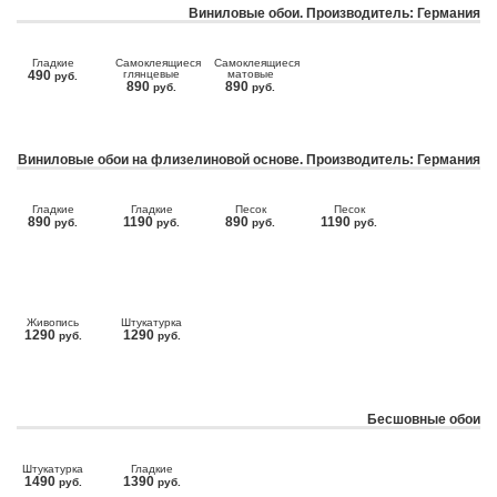
Виниловые обои. Производитель: Германия
Гладкие
Самоклеящиеся
Самоклеящиеся
490
глянцевые
матовые
руб.
890
890
руб.
руб.
Виниловые обои на флизелиновой основе. Производитель: Германия
Гладкие
Гладкие
Песок
Песок
890
1190
890
1190
руб.
руб.
руб.
руб.
Живопись
Штукатурка
1290
1290
руб.
руб.
Бесшовные обои
Штукатурка
Гладкие
1490
1390
руб.
руб.