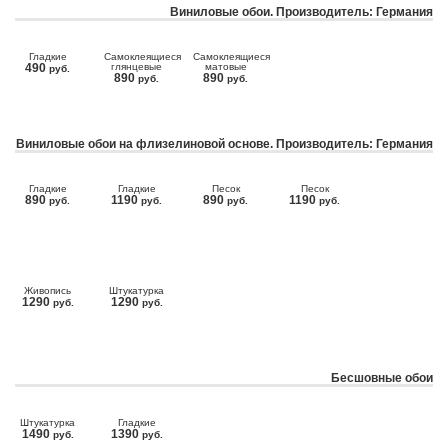
Виниловые обои. Производитель: Германия
Гладкие
Самоклеящиеся
Самоклеящиеся
490
глянцевые
матовые
руб.
890
890
руб.
руб.
Виниловые обои на флизелиновой основе. Производитель: Германия
Гладкие
Гладкие
Песок
Песок
890
1190
890
1190
руб.
руб.
руб.
руб.
Живопись
Штукатурка
1290
1290
руб.
руб.
Бесшовные обои
Штукатурка
Гладкие
1490
1390
руб.
руб.