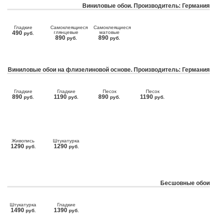
Виниловые обои. Производитель: Германия
Гладкие
Самоклеящиеся
Самоклеящиеся
490
глянцевые
матовые
руб.
890
890
руб.
руб.
Виниловые обои на флизелиновой основе. Производитель: Германия
Гладкие
Гладкие
Песок
Песок
890
1190
890
1190
руб.
руб.
руб.
руб.
Живопись
Штукатурка
1290
1290
руб.
руб.
Бесшовные обои
Штукатурка
Гладкие
1490
1390
руб.
руб.