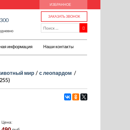
ИЗБРАННОЕ
ЗАКАЗАТЬ ЗВОНОК
-300
жедневно
ная информация
Наши контакты
ивотный мир
/
с леопардом
/
255)
Цена:
490
руб