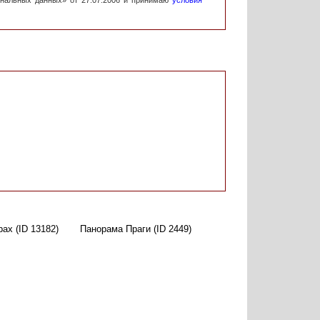
ональных данных» от 27.07.2006 и принимаю
условия
ах (ID 13182)
Панорама Праги (ID 2449)