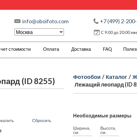
info@oboifoto.com
+7 (499) 2-200
С 9:00 до 20:00 е
чет стоимости
Оплата
Доставка
FAQ
Полез
Фотообои
/
Каталог
/
Ж
ард (ID 8255)
Лежащий леопард (ID 8
Необходимые размеры
Сбросить
ркалить
Ширина,
Высота,
е
см.
см.