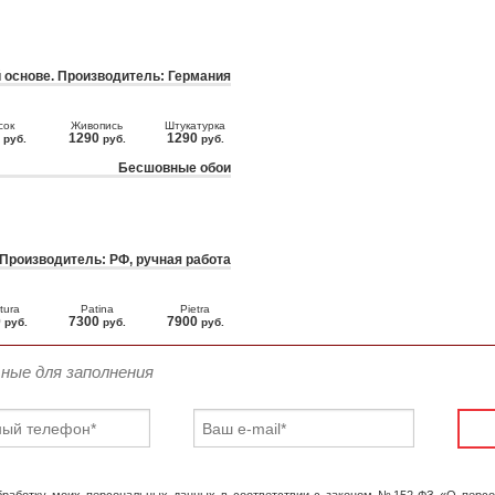
 основе. Производитель: Германия
сок
Живопись
Штукатурка
0
1290
1290
руб.
руб.
руб.
Бесшовные обои
 Производитель: РФ, ручная работа
tura
Patina
Pietra
0
7300
7900
руб.
руб.
руб.
ьные для заполнения