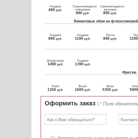
Гладкие
Самоклеящиеся
Самоклеящиеся
490
глянцевые
матовые
руб.
890
890
руб.
руб.
Виниловые обои на флизелиновой
Гладкие
Гладкие
Песок
Пе
890
1190
890
119
руб.
руб.
руб.
Штукатурка
Гладкие
1490
1390
руб.
руб.
Фрески.
Paint
Brush
Beze
Vela
1350
1600
5300
590
руб.
руб.
руб.
Оформить заказ
| * Поля обязател