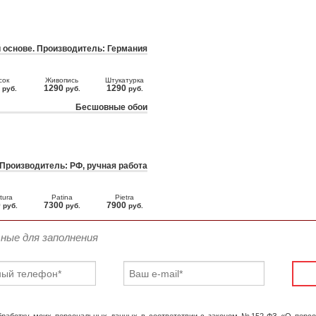
 основе. Производитель: Германия
сок
Живопись
Штукатурка
0
1290
1290
руб.
руб.
руб.
Бесшовные обои
 Производитель: РФ, ручная работа
tura
Patina
Pietra
0
7300
7900
руб.
руб.
руб.
ьные для заполнения