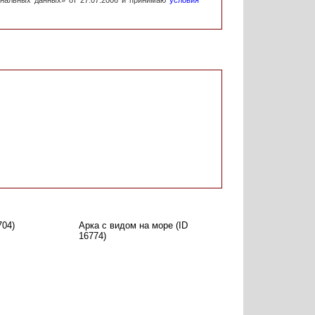
ональных данных» от 27.07.2006 и принимаю
условия
704)
Арка с видом на море (ID
16774)