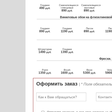
Гладкие
Самоклеящиеся
Самоклеящиеся
490
глянцевые
матовые
руб.
890
890
руб.
руб.
Виниловые обои на флизелиновой
Гладкие
Гладкие
Песок
Пе
890
1190
890
119
руб.
руб.
руб.
Штукатурка
Гладкие
1490
1390
руб.
руб.
Фрески.
Paint
Brush
Beze
Vela
1350
1600
5300
590
руб.
руб.
руб.
Оформить заказ
| * Поля обязател