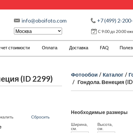
info@oboifoto.com
+7 (499) 2-200
С 9:00 до 20:00 е
чет стоимости
Оплата
Доставка
FAQ
Полез
Фотообои
/
Каталог
/
Г
еция (ID 2299)
/
Гондола. Венеция (ID
Необходимые размеры
Сбросить
ркалить
Ширина,
Высота,
е
см.
см.