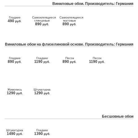
Виниловые обои. Производитель: Германия
Гладкие
Самоклеящиеся
Самоклеящиеся
490
глянцевые
матовые
руб.
890
890
руб.
руб.
Виниловые обои на флизелиновой основе. Производитель: Германия
Гладкие
Гладкие
Песок
Песок
890
1190
890
1190
руб.
руб.
руб.
руб.
Живопись
Штукатурка
1290
1290
руб.
руб.
Бесшовные обои
Штукатурка
Гладкие
1490
1390
руб.
руб.