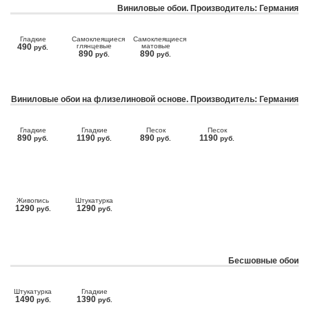
Виниловые обои. Производитель: Германия
Гладкие
Самоклеящиеся
Самоклеящиеся
490
глянцевые
матовые
руб.
890
890
руб.
руб.
Виниловые обои на флизелиновой основе. Производитель: Германия
Гладкие
Гладкие
Песок
Песок
890
1190
890
1190
руб.
руб.
руб.
руб.
Живопись
Штукатурка
1290
1290
руб.
руб.
Бесшовные обои
Штукатурка
Гладкие
1490
1390
руб.
руб.