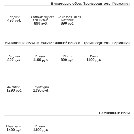
Виниловые обои. Производитель: Германия
Гладкие
Самоклеящиеся
Самоклеящиеся
490
глянцевые
матовые
руб.
890
890
руб.
руб.
Виниловые обои на флизелиновой основе. Производитель: Германия
Гладкие
Гладкие
Песок
Песок
890
1190
890
1190
руб.
руб.
руб.
руб.
Живопись
Штукатурка
1290
1290
руб.
руб.
Бесшовные обои
Штукатурка
Гладкие
1490
1390
руб.
руб.