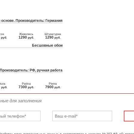
 основе. Производитель: Германия
сок
Живопись
Штукатурка
0
1290
1290
руб.
руб.
руб.
Бесшовные обои
 Производитель: РФ, ручная работа
tura
Patina
Pietra
0
7300
7900
руб.
руб.
руб.
ьные для заполнения