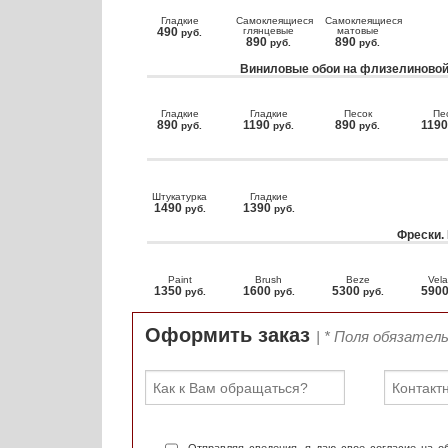
Гладкие
Самоклеящиеся
Самоклеящиеся
490
глянцевые
матовые
руб.
890
890
руб.
руб.
Виниловые обои на флизелиновой
Гладкие
Гладкие
Песок
Пе
890
1190
890
119
руб.
руб.
руб.
Штукатурка
Гладкие
1490
1390
руб.
руб.
Фрески.
Paint
Brush
Beze
Vela
1350
1600
5300
590
руб.
руб.
руб.
Оформить заказ
| * Поля обязател