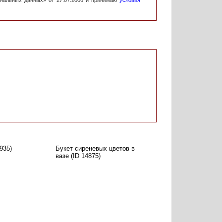
ональных данных» от 27.07.2006 и принимаю
условия
935)
Букет сиреневых цветов в
вазе (ID 14875)