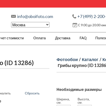
info@oboifoto.com
+7 (499) 2-200
С 9:00 до 20:00 е
чет стоимости
Оплата
Доставка
FAQ
Полез
Фотообои
/
Каталог
/
К
 (ID 13286)
Грибы крупно (ID 13286
Необходимые размеры
Сбросить
ркалить
Ширина,
Высота,
е
см.
см.