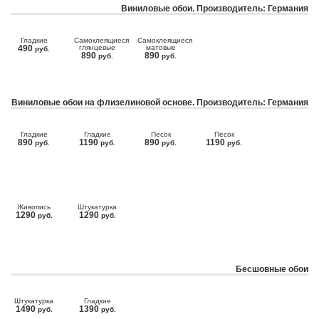
Виниловые обои. Производитель: Германия
Гладкие
Самоклеящиеся
Самоклеящиеся
490
глянцевые
матовые
руб.
890
890
руб.
руб.
Виниловые обои на флизелиновой основе. Производитель: Германия
Гладкие
Гладкие
Песок
Песок
890
1190
890
1190
руб.
руб.
руб.
руб.
Живопись
Штукатурка
1290
1290
руб.
руб.
Бесшовные обои
Штукатурка
Гладкие
1490
1390
руб.
руб.