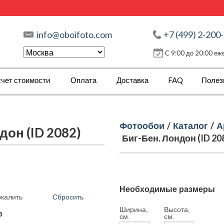
info@oboifoto.com
+7 (499) 2-200
С 9:00 до 20:00 е
чет стоимости
Оплата
Доставка
FAQ
Полез
Фотообои
/
Каталог
/
А
он (ID 2082)
Биг-Бен. Лондон (ID 20
Необходимые размеры
Сбросить
ркалить
Ширина,
Высота,
е
см.
см.