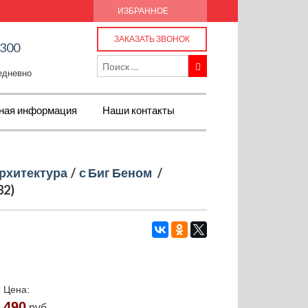
ИЗБРАННОЕ
ЗАКАЗАТЬ ЗВОНОК
-300
жедневно
ная информация
Наши контакты
рхитектура
/
с Биг Беном
/
82)
Цена:
490
руб