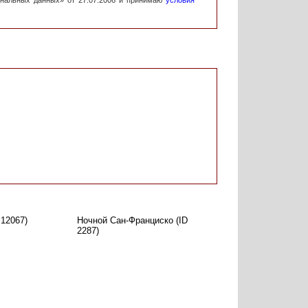
ональных данных» от 27.07.2006 и принимаю
условия
 12067)
Ночной Сан-Франциско (ID
2287)