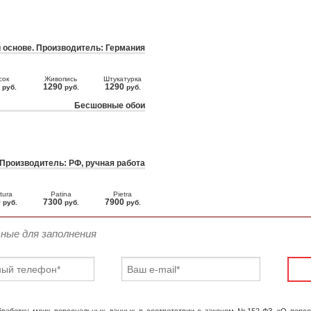
 основе. Производитель: Германия
сок
Живопись
Штукатурка
0
1290
1290
руб.
руб.
руб.
Бесшовные обои
 Производитель: РФ, ручная работа
tura
Patina
Pietra
0
7300
7900
руб.
руб.
руб.
ьные для заполнения