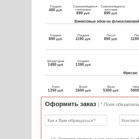
Гладкие
Самоклеящиеся
Самоклеящиеся
490
глянцевые
матовые
руб.
890
890
руб.
руб.
Виниловые обои на флизелиновой
Гладкие
Гладкие
Песок
Пе
890
1190
890
119
руб.
руб.
руб.
Штукатурка
Гладкие
1490
1390
руб.
руб.
Фрески.
Paint
Brush
Beze
Vela
1350
1600
5300
590
руб.
руб.
руб.
Оформить заказ
| * Поля обязател