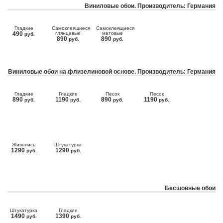
Виниловые обои. Производитель: Германия
Гладкие
Самоклеящиеся
Самоклеящиеся
490
глянцевые
матовые
руб.
890
890
руб.
руб.
Виниловые обои на флизелиновой основе. Производитель: Германия
Гладкие
Гладкие
Песок
Песок
890
1190
890
1190
руб.
руб.
руб.
руб.
Живопись
Штукатурка
1290
1290
руб.
руб.
Бесшовные обои
Штукатурка
Гладкие
1490
1390
руб.
руб.