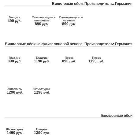
Виниловые обои. Производитель: Германия
Гладкие
Самоклеящиеся
Самоклеящиеся
490
глянцевые
матовые
руб.
890
890
руб.
руб.
Виниловые обои на флизелиновой основе. Производитель: Германия
Гладкие
Гладкие
Песок
Песок
890
1190
890
1190
руб.
руб.
руб.
руб.
Живопись
Штукатурка
1290
1290
руб.
руб.
Бесшовные обои
Штукатурка
Гладкие
1490
1390
руб.
руб.