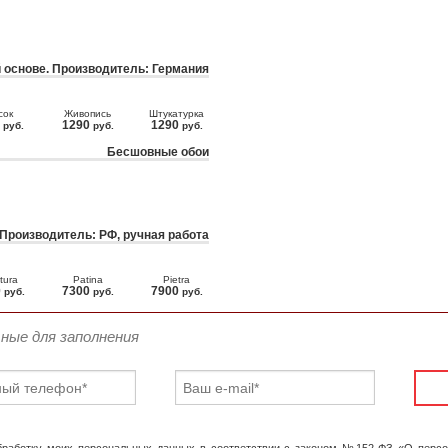
 основе. Производитель: Германия
сок
Живопись
Штукатурка
0
1290
1290
руб.
руб.
руб.
Бесшовные обои
 Производитель: РФ, ручная работа
tura
Patina
Pietra
0
7300
7900
руб.
руб.
руб.
ьные для заполнения