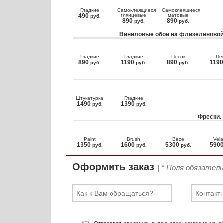
Гладкие
Самоклеящиеся
Самоклеящиеся
490
глянцевые
матовые
руб.
890
890
руб.
руб.
Виниловые обои на флизелиновой
Гладкие
Гладкие
Песок
Пе
890
1190
890
119
руб.
руб.
руб.
Штукатурка
Гладкие
1490
1390
руб.
руб.
Фрески.
Paint
Brush
Beze
Vela
1350
1600
5300
590
руб.
руб.
руб.
Оформить заказ
| * Поля обязател