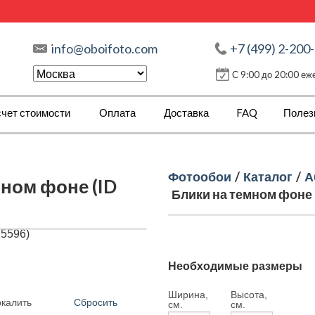
info@oboifoto.com
+7 (499) 2-200
С 9:00 до 20:00 е
чет стоимости
Оплата
Доставка
FAQ
Полез
Фотообои
/
Каталог
/
А
ном фоне (ID
Блики на темном фоне (
Необходимые размеры
Ширина,
Высота,
Сбросить
ркалить
см.
см.