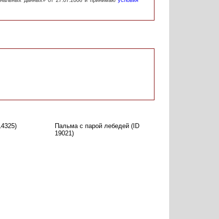
ональных данных» от 27.07.2006 и принимаю
условия
14325)
Пальма с парой лебедей (ID
19021)