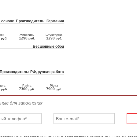
 основе. Производитель: Германия
сок
Живопись
Штукатурка
0
1290
1290
руб.
руб.
руб.
Бесшовные обои
 Производитель: РФ, ручная работа
tura
Patina
Pietra
0
7300
7900
руб.
руб.
руб.
ьные для заполнения