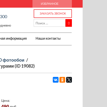
ИЗБРАННОЕ
ЗАКАЗАТЬ ЗВОНОК
-300
жедневно
ная информация
Наши контакты
D фотообои
/
рами (ID 19082)
Цена:
490
руб