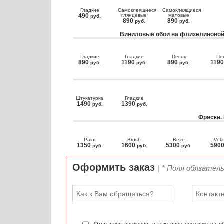
Гладкие
Самоклеящиеся
Самоклеящиеся
490
глянцевые
матовые
руб.
890
890
руб.
руб.
Виниловые обои на флизелиновой
Гладкие
Гладкие
Песок
Пе
890
1190
890
119
руб.
руб.
руб.
Штукатурка
Гладкие
1490
1390
руб.
руб.
Фрески.
Paint
Brush
Beze
Vela
1350
1600
5300
590
руб.
руб.
руб.
Оформить заказ
| * Поля обязател