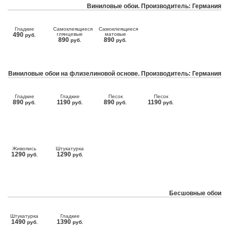
Виниловые обои. Производитель: Германия
Гладкие
Самоклеящиеся
Самоклеящиеся
490
глянцевые
матовые
руб.
890
890
руб.
руб.
Виниловые обои на флизелиновой основе. Производитель: Германия
Гладкие
Гладкие
Песок
Песок
890
1190
890
1190
руб.
руб.
руб.
руб.
Живопись
Штукатурка
1290
1290
руб.
руб.
Бесшовные обои
Штукатурка
Гладкие
1490
1390
руб.
руб.