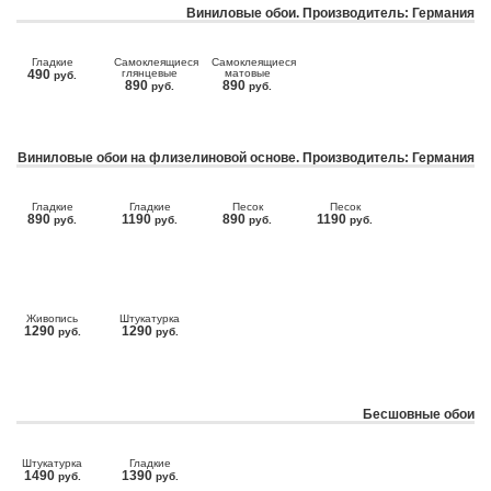
Виниловые обои. Производитель: Германия
Гладкие
Самоклеящиеся
Самоклеящиеся
490
глянцевые
матовые
руб.
890
890
руб.
руб.
Виниловые обои на флизелиновой основе. Производитель: Германия
Гладкие
Гладкие
Песок
Песок
890
1190
890
1190
руб.
руб.
руб.
руб.
Живопись
Штукатурка
1290
1290
руб.
руб.
Бесшовные обои
Штукатурка
Гладкие
1490
1390
руб.
руб.