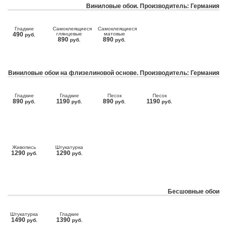
Виниловые обои. Производитель: Германия
Гладкие
Самоклеящиеся
Самоклеящиеся
490
глянцевые
матовые
руб.
890
890
руб.
руб.
Виниловые обои на флизелиновой основе. Производитель: Германия
Гладкие
Гладкие
Песок
Песок
890
1190
890
1190
руб.
руб.
руб.
руб.
Живопись
Штукатурка
1290
1290
руб.
руб.
Бесшовные обои
Штукатурка
Гладкие
1490
1390
руб.
руб.