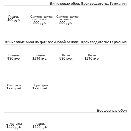
Виниловые обои. Производитель: Германия
Гладкие
Самоклеящиеся
Самоклеящиеся
490
глянцевые
матовые
руб.
890
890
руб.
руб.
Виниловые обои на флизелиновой основе. Производитель: Германия
Гладкие
Гладкие
Песок
Песок
890
1190
890
1190
руб.
руб.
руб.
руб.
Живопись
Штукатурка
1290
1290
руб.
руб.
Бесшовные обои
Штукатурка
Гладкие
1490
1390
руб.
руб.