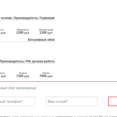
 основе. Производитель: Германия
сок
Живопись
Штукатурка
0
1290
1290
руб.
руб.
руб.
Бесшовные обои
 Производитель: РФ, ручная работа
tura
Patina
Pietra
0
7300
7900
руб.
руб.
руб.
ьные для заполнения