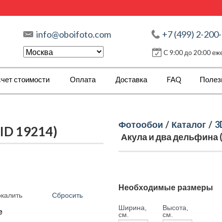
info@oboifoto.com
+7 (499) 2-200
С 9:00 до 20:00 е
чет стоимости
Оплата
Доставка
FAQ
Полез
Фотообои
/
Каталог
/
3
ID 19214)
Акула и два дельфина (
Необходимые размеры
Сбросить
ркалить
Ширина,
Высота,
е
см.
см.