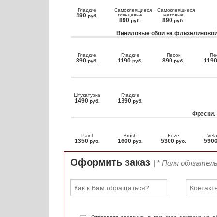
Гладкие
Самоклеящиеся
Самоклеящиеся
490
глянцевые
матовые
руб.
890
890
руб.
руб.
Виниловые обои на флизелиновой
Гладкие
Гладкие
Песок
Пе
890
1190
890
119
руб.
руб.
руб.
Штукатурка
Гладкие
1490
1390
руб.
руб.
Фрески.
Paint
Brush
Beze
Vela
1350
1600
5300
590
руб.
руб.
руб.
Оформить заказ
| * Поля обязател