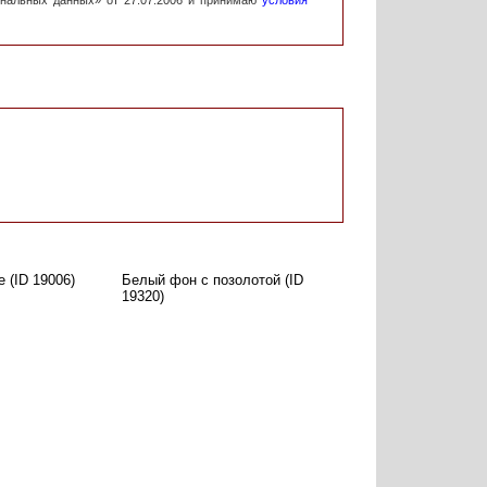
ональных данных» от 27.07.2006 и принимаю
условия
 (ID 19006)
Белый фон с позолотой (ID
19320)