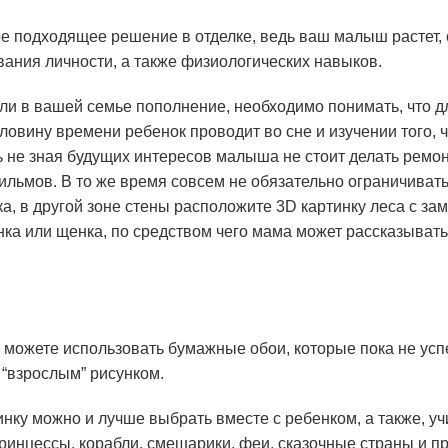
е подходящее решение в отделке, ведь ваш малыш растет, 
ания личности, а также физиологических навыков.
или в вашей семье пополнение, необходимо понимать, что 
вину времени ребенок проводит во сне и изучении того, чт
ть не зная будущих интересов малыша не стоит делать ремо
ильмов. В то же время совсем не обязательно ограничива
а, в другой зоне стены расположите 3D картинку леса с за
ка или щенка, по средством чего мама может рассказывать
, можете использовать бумажные обои, которые пока не усп
 “взрослым” рисунком.
инку можно и лучше выбрать вместе с ребенком, а также, 
ринцессы, корабли, смешарики, феи, сказочные страны и пр