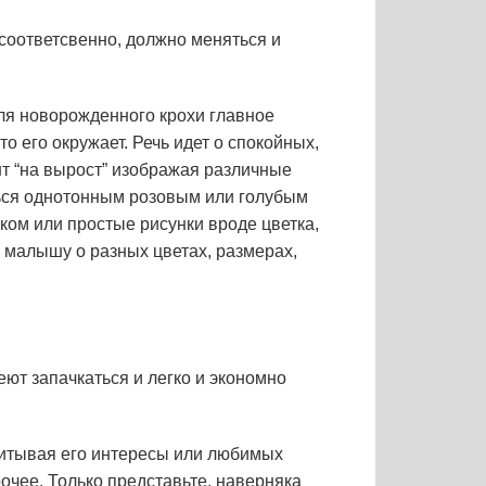
соответсвенно, должно меняться и
для новорожденного крохи главное
о его окружает. Речь идет о спокойных,
нт “на вырост” изображая различные
ться однотонным розовым или голубым
мком или простые рисунки вроде цветка,
 малышу о разных цветах, размерах,
еют запачкаться и легко и экономно
учитывая его интересы или любимых
очее. Только представьте, наверняка