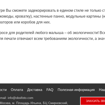
тре Вы сможете задекорировать в едином стиле не только ст
комоды, кроватку), настенные панно, модульные картины 
аторов или коробов для них.
просе для родителей любого малыша – об экологичности! Вс
 печати отвечают всем требованиям экологичности, а знач
ости
Оплата
Доставка
FAQ
Полезная информация
Наш
-mail:
info@oboifoto.com
ЗАКАЗАТЬ З
. Москва
, м. Площадь Ильича, БЦ Смирновский,